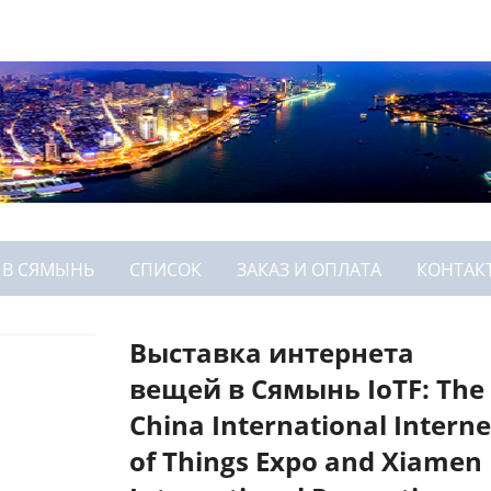
 В СЯМЫНЬ
СПИСОК
ЗАКАЗ И ОПЛАТА
КОНТАК
Выставка интернета
вещей в Сямынь IoTF: The
China International Interne
of Things Expo and Xiamen