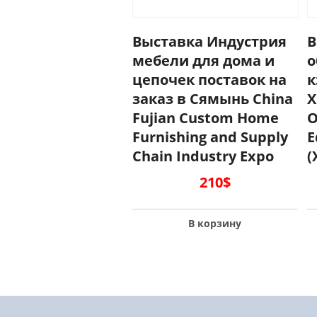
Выставка Индустрия
В
мебели для дома и
о
цепочек поставок на
к
заказ в Сямынь China
X
Fujian Custom Home
O
Furnishing and Supply
E
Chain Industry Expo
(
210
$
В корзину