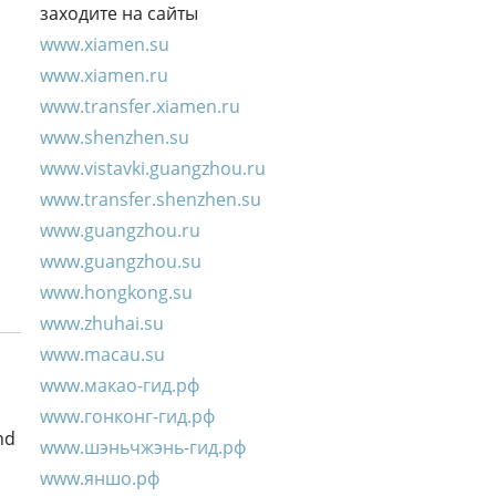
заходите на сайты
www.xiamen.su
www.xiamen.ru
www.transfer.xiamen.ru
www.shenzhen.su
www.vistavki.guangzhou.ru
www.transfer.shenzhen.su
www.guangzhou.ru
www.guangzhou.su
www.hongkong.su
www.zhuhai.su
www.macau.su
www.макао-гид.рф
www.гонконг-гид.рф
nd
www.шэньчжэнь-гид.рф
www.яншо.рф